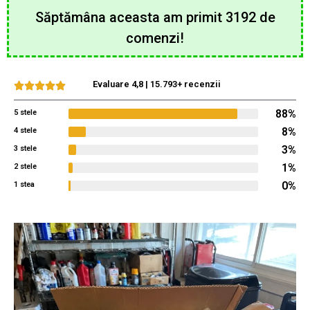
Săptămâna aceasta am primit 3192 de
comenzi!
Evaluare 4,8 | 15.793+ recenzii
88%
5 stele
8%
4 stele
3%
3 stele
1%
2 stele
0%
1 stea