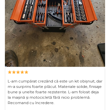
L-am cumpărat crezând că este un kit obișnuit, dar
m-a surprins foarte plăcut. Materiale solide, finisaje
bune și unelte foarte rezistente. L-am folosit deja
la mașină și motocicletă fără nicio problemă.
Recomand cu încredere.