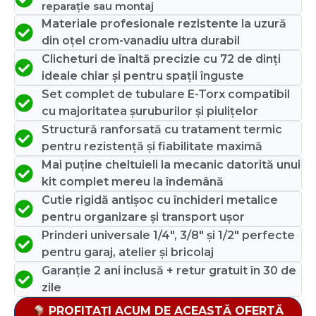
reparație sau montaj
Materiale profesionale rezistente la uzură
din oțel crom-vanadiu ultra durabil
Clicheturi de înaltă precizie cu 72 de dinți
ideale chiar și pentru spații înguste
Set complet de tubulare E-Torx compatibil
cu majoritatea șuruburilor și piulițelor
Structură ranforsată cu tratament termic
pentru rezistență și fiabilitate maximă
Mai puține cheltuieli la mecanic datorită unui
kit complet mereu la îndemână
Cutie rigidă antișoc cu închideri metalice
pentru organizare și transport ușor
Prinderi universale 1/4", 3/8" și 1/2" perfecte
pentru garaj, atelier și bricolaj
Garanție 2 ani inclusă + retur gratuit în 30 de
zile
PROFITAȚI ACUM DE ACEASTĂ OFERTĂ