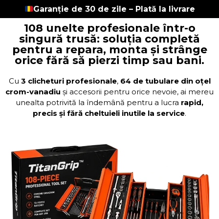
Garanție de 30 de zile – Plată la livrare
108 unelte profesionale într-o
singură trusă: soluția completă
pentru a repara, monta și strânge
orice fără să pierzi timp sau bani.
Cu
3 clicheturi profesionale
,
64 de tubulare din oțel
crom-vanadiu
și accesorii pentru orice nevoie, ai mereu
unealta potrivită la îndemână pentru a lucra
rapid,
precis și fără cheltuieli inutile la service
.