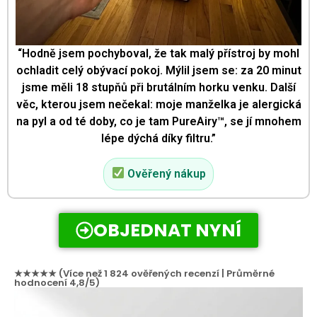
“Hodně jsem pochyboval, že tak malý přístroj by mohl
ochladit celý obývací pokoj. Mýlil jsem se: za 20 minut
jsme měli 18 stupňů při brutálním horku venku. Další
věc, kterou jsem nečekal: moje manželka je alergická
na pyl a od té doby, co je tam PureAiry™, se jí mnohem
lépe dýchá díky filtru.”
Ověřený nákup
OBJEDNAT NYNÍ
★★★★★ (Více než 1 824 ověřených recenzí | Průměrné
hodnocení 4,8/5)