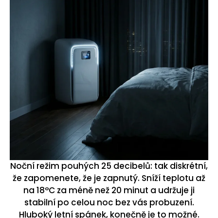
Noční režim pouhých 25 decibelů: tak diskrétní,
že zapomenete, že je zapnutý. Sníží teplotu až
na 18°C za méně než 20 minut a udržuje ji
stabilní po celou noc bez vás probuzení.
Hluboký letní spánek, konečně je to možné.