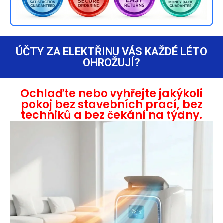
ÚČTY ZA ELEKTŘINU VÁS KAŽDÉ LÉTO
OHROŽUJÍ?
Ochlaďte nebo vyhřejte jakýkoli
pokoj bez stavebních prací, bez
techniků a bez čekání na týdny.