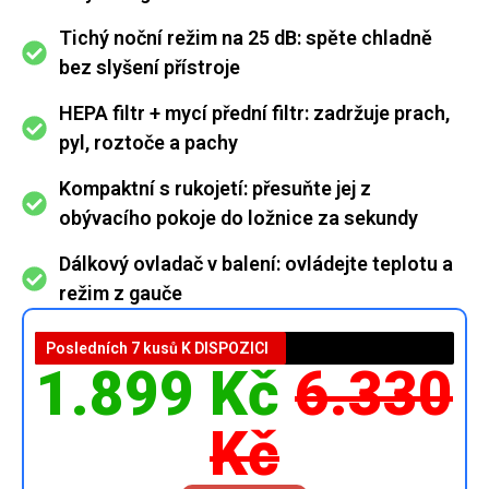
Tichý noční režim na 25 dB: spěte chladně
bez slyšení přístroje
HEPA filtr + mycí přední filtr: zadržuje prach,
pyl, roztoče a pachy
Kompaktní s rukojetí: přesuňte jej z
obývacího pokoje do ložnice za sekundy
Dálkový ovladač v balení: ovládejte teplotu a
režim z gauče
Posledních 7 kusů K DISPOZICI
1.899 Kč
6.330
Kč