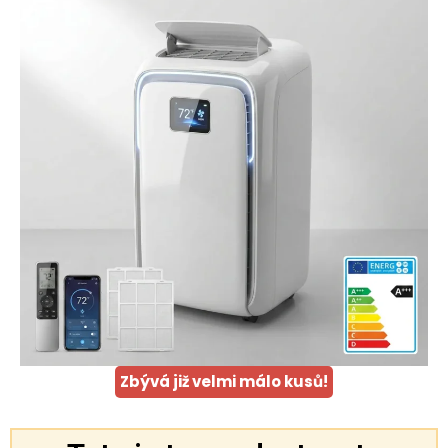
Zbývá již velmi málo kusů!