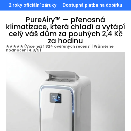
2 roky oficiální záruky — Dostupná platba na dobírku
PureAiry™ — přenosná
klimatizace, která chladí a vytápí
celý váš dům za pouhých 2,4 Kč
za hodinu
★★★★★ (Více než 1 824 ověřených recenzí | Průměrné
hodnocení 4,8/5)