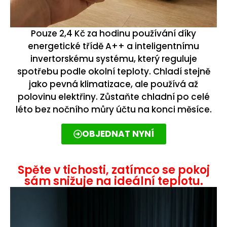
Pouze 2,4 Kč za hodinu používání díky
energetické třídě A++ a inteligentnímu
invertorskému systému, který reguluje
spotřebu podle okolní teploty. Chladí stejně
jako pevná klimatizace, ale používá až
polovinu elektřiny. Zůstaňte chladní po celé
léto bez nočního můry účtu na konci měsíce.
OBJEDNAT NYNÍ
Spěte v tichosti, zatímco se pokoj
sám snižuje na ideální teplotu.