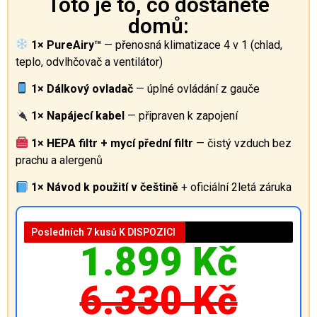
Toto je to, co dostanete
domů:
1× PureAiry™
— přenosná klimatizace 4 v 1 (chlad,
teplo, odvlhčovač a ventilátor)
1× Dálkový ovladač
— úplné ovládání z gauče
1× Napájecí kabel
— připraven k zapojení
1× HEPA filtr + mycí přední filtr
— čistý vzduch bez
prachu a alergenů
1× Návod k použití v češtině
+ oficiální 2letá záruka
Posledních 7 kusů K DISPOZICI
1.899 Kč
6.330 Kč