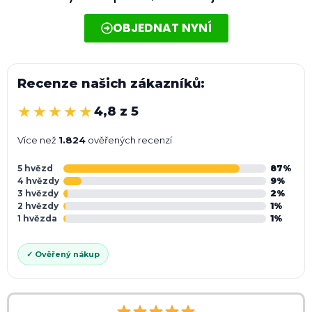
OBJEDNAT NYNÍ
Recenze našich zákazníků:
★★★★★
4,8 z 5
Více než
1.824
ověřených recenzí
5 hvězd
87%
4 hvězdy
9%
3 hvězdy
2%
2 hvězdy
1%
1 hvězda
1%
✓ Ověřený nákup