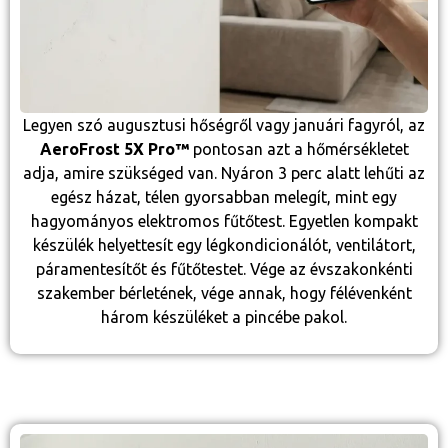
Legyen szó augusztusi hőségről vagy januári fagyról, az
AeroFrost 5X Pro™
pontosan azt a hőmérsékletet
adja, amire szükséged van. Nyáron 3 perc alatt lehűti az
egész házat, télen gyorsabban melegít, mint egy
hagyományos elektromos fűtőtest. Egyetlen kompakt
készülék helyettesít egy légkondicionálót, ventilátort,
páramentesítőt és fűtőtestet. Vége az évszakonkénti
szakember bérletének, vége annak, hogy félévenként
három készüléket a pincébe pakol.