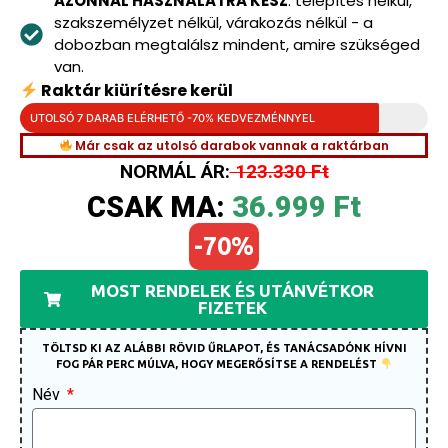
AZONNAL HASZNÁLATRA KÉSZ
: telepítés nélkül,
szakszemélyzet nélkül, várakozás nélkül - a
dobozban megtalálsz mindent, amire szükséged
van.
Raktár kiürítésre kerül
UTOLSÓ 7 DARAB ELÉRHETŐ -70% KEDVEZMÉNNYEL
Már csak az utolsó darabok vannak a raktárban
NORMÁL ÁR:
123.330 Ft
CSAK MA:
36.999 Ft
-70%
MOST RENDELEK ÉS UTÁNVÉTKOR
FIZETEK
TÖLTSD KI AZ ALÁBBI RÖVID ŰRLAPOT, ÉS TANÁCSADÓNK HÍVNI
FOG PÁR PERC MÚLVA, HOGY MEGERŐSÍTSE A RENDELÉST
Név