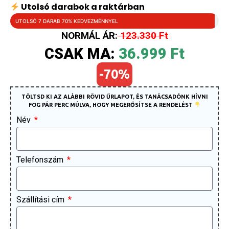
Utolsó darabok a raktárban
UTOLSÓ 7 DARAB 70% KEDVEZMÉNNYEL
NORMÁL ÁR:
123.330 Ft
CSAK MA:
36.999 Ft
-70%
TÖLTSD KI AZ ALÁBBI RÖVID ŰRLAPOT, ÉS TANÁCSADÓNK HÍVNI
FOG PÁR PERC MÚLVA, HOGY MEGERŐSÍTSE A RENDELÉST
Név
Telefonszám
Szállítási cím