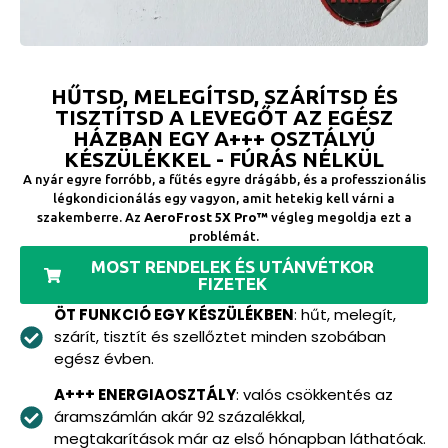
HŰTSD, MELEGÍTSD, SZÁRÍTSD ÉS
TISZTÍTSD A LEVEGŐT AZ EGÉSZ
HÁZBAN EGY A+++ OSZTÁLYÚ
KÉSZÜLÉKKEL - FÚRÁS NÉLKÜL
A nyár egyre forróbb, a fűtés egyre drágább, és a professzionális
légkondicionálás egy vagyon, amit hetekig kell várni a
szakemberre. Az
AeroFrost 5X Pro™
végleg megoldja ezt a
problémát.
MOST RENDELEK ÉS UTÁNVÉTKOR
FIZETEK
ÖT FUNKCIÓ EGY KÉSZÜLÉKBEN
: hűt, melegít,
szárít, tisztít és szellőztet minden szobában
egész évben.
A+++ ENERGIAOSZTÁLY
: valós csökkentés az
áramszámlán akár 92 százalékkal,
megtakarítások már az első hónapban láthatóak.