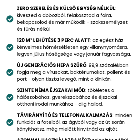
ZERO SZERELÉS ÉS KÜLSŐ EGYSÉG NÉLKÜL
:
kiveszed a dobozból, felakasztod a falra,
bekapcsolod és már működik - szakszemélyzet
és fúrás nélkül.
120 M² LEHŰTÉSE 3 PERC ALATT
: az egész ház
kényelmes hőmérsékleten egy villanynyomásra,
legyen július hőségsége vagy január fagyossága.
ÚJ GENERÁCIÓS HEPA SZŰRŐ
: 99,9 százalékban
fogja meg a vírusokat, baktériumokat, pollent és
port - olyan tiszta levegő, mint a klinikán.
SZINTE NÉMA ÉJSZAKAI MÓD
: tökéletes a
hálószobához, gyerekszobához és éjszakai
otthoni irodai munkához - alig hallod.
TÁVIRÁNYÍTÓ ÉS TELEFONALKALMAZÁS
: minden
funkciót a fotelból, az ágyból vagy az út során
irányíthatsz, még mielőtt kinyitnád az ajtót.