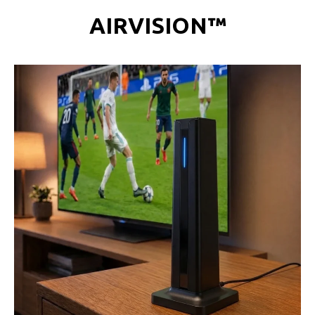
AIRVISION™