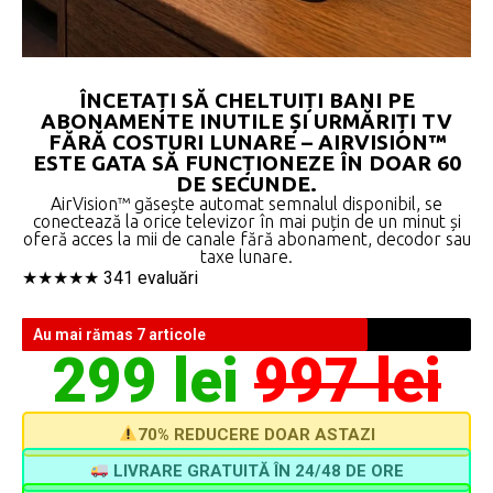
ÎNCETAȚI SĂ CHELTUIȚI BANI PE
ABONAMENTE INUTILE ȘI URMĂRIȚI TV
FĂRĂ COSTURI LUNARE – AIRVISION™
ESTE GATA SĂ FUNCȚIONEZE ÎN DOAR 60
DE SECUNDE.
AirVision™ găsește automat semnalul disponibil, se
conectează la orice televizor în mai puțin de un minut și
oferă acces la mii de canale fără abonament, decodor sau
taxe lunare.
★★★★★ 341 evaluări
Au mai rămas 7 articole
299 lei
997 lei
70% REDUCERE DOAR ASTAZI
LIVRARE GRATUITĂ ÎN 24/48 DE ORE