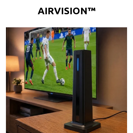
AIRVISION™