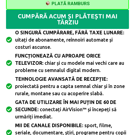
PLATĂ RAMBURS
CUMPĂRĂ ACUM ȘI PLĂTEȘTI MAI
TÂRZIU
O SINGURĂ CUMPĂRARE, FĂRĂ TAXE LUNARE:
uitați de abonamente, reînnoiri automate și
costuri ascunse.
FUNCȚIONEAZĂ CU APROAPE ORICE
TELEVIZOR:
chiar și cu modele mai vechi care au
probleme cu semnalul digital modern.
TEHNOLOGIE AVANSATĂ DE RECEPȚIE:
proiectată pentru a capta semnal chiar și în zone
rurale, montane sau cu acoperire slabă.
GATA DE UTILIZARE ÎN MAI PUȚIN DE 60 DE
SECUNDE:
conectați AirVision™ și începeți să
urmăriți imediat.
MII DE CANALE DISPONIBILE:
sport, filme,
seriale, documentare, știri, programe pentru copii