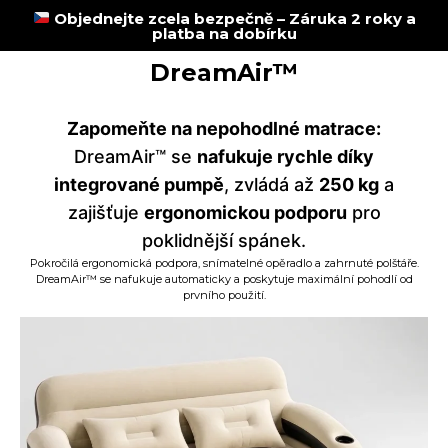
Objednejte zcela bezpečně – Záruka 2 roky a
platba na dobírku
DreamAir™
Zapomeňte na nepohodlné matrace:
DreamAir™ se
nafukuje rychle díky
integrované pumpě
, zvládá až
250 kg
a
zajišťuje
ergonomickou podporu
pro
poklidnější spánek.
Pokročilá ergonomická podpora, snímatelné opěradlo a zahrnuté polštáře.
DreamAir™ se nafukuje automaticky a poskytuje maximální pohodlí od
prvního použití.