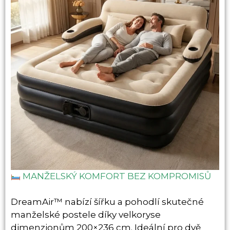
MANŽELSKÝ KOMFORT BEZ KOMPROMISŮ
DreamAir™ nabízí šířku a pohodlí skutečné
manželské postele díky velkoryse
dimenzionům 200×236 cm. Ideální pro dvě