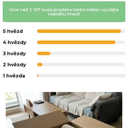
Více než 2 197 kusů prodáno tento měsíc: využijte
nabídku hned!
5 hvězd
4 hvězdy
3 hvězdy
2 hvězdy
1 hvězda