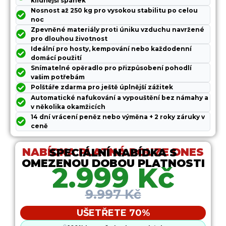
klidnější spánek
Nosnost až 250 kg pro vysokou stabilitu po celou
noc
Zpevněné materiály proti úniku vzduchu navržené
pro dlouhou životnost
Ideální pro hosty, kempování nebo každodenní
domácí použití
Snímatelné opěradlo pro přizpůsobení pohodlí
vašim potřebám
Polštáře zdarma pro ještě úplnější zážitek
Automatické nafukování a vypouštění bez námahy a
v několika okamžicích
14 dní vrácení peněz nebo výměna + 2 roky záruky v
ceně
NABÍDKA PLATNÁ POUZE DNES
SPECIÁLNÍ NABÍDKA S
OMEZENOU DOBOU PLATNOSTI
2.999 Kč
9.997 Kč
UŠETŘETE 70%