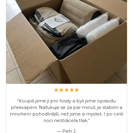
“Koupili jsme ji pro hosty a byli jsme opravdu
překvapeni. Nafukuje se za pár minut, je stabilní a
mnohem pohodlnější, než jsme si mysleli. I po celé
noci neztrácela tlak.”
— Petr J.