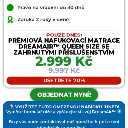
Právo na vrácení do 30 dnů
Záruka 2 roky v ceně
POUZE DNES:
PRÉMIOVÁ NAFUKOVACÍ MATRACE
DREAMAIR™ QUEEN SIZE SE
ZAHRNUTÝMI PŘÍSLUŠENSTVÍM
2.999 Kč
9.997 Kč
UŠETŘETE 70%
OBJEDNAT NYNÍ!
VYUŽIJTE TUTO OMEZENOU NABÍDKU IHNED!
Vyplňte formulář níže a vyžádejte si svůj DreamAir™
Brzy vás bude kontaktovat náš operátor k potvrzení
objednávky a doručení