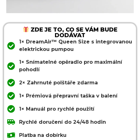
ZDE JE TO, CO SE VÁM BUDE
DODÁVAT
1× DreamAir™ Queen Size s integrovanou
elektrickou pumpou
1× Snímatelné opěradlo pro maximální
pohodlí
2× Zahrnuté polštáře zdarma
1× Prémiová přepravní taška v balení
1× Manuál pro rychlé použití
Rychlé doručení do 24/48 hodin
Platba na dobírku