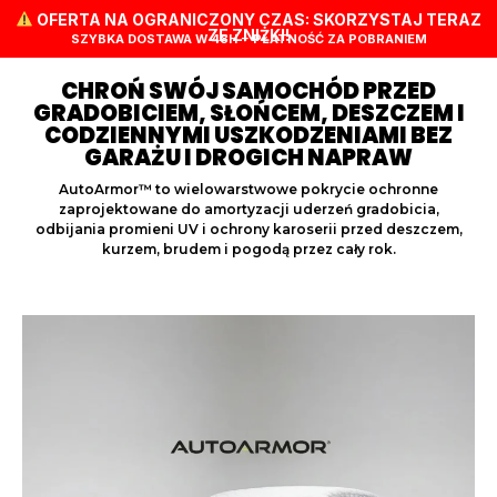
OFERTA NA OGRANICZONY CZAS: SKORZYSTAJ TERAZ
ZE ZNIŻKI!
SZYBKA DOSTAWA W 48H + PŁATNOŚĆ ZA POBRANIEM
CHROŃ SWÓJ SAMOCHÓD PRZED
GRADOBICIEM, SŁOŃCEM, DESZCZEM I
CODZIENNYMI USZKODZENIAMI BEZ
GARAŻU I DROGICH NAPRAW
AutoArmor™ to wielowarstwowe pokrycie ochronne
zaprojektowane do amortyzacji uderzeń gradobicia,
odbijania promieni UV i ochrony karoserii przed deszczem,
kurzem, brudem i pogodą przez cały rok.