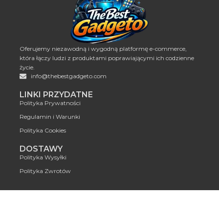
Oferujemy niezawodną i wygodną platformę e-commerce,
która łączy ludzi z produktami poprawiającymi ich codzienne
życie.
info@thebestgadgeto.com
LINKI PRZYDATNE
Polityka Prywatności
Regulamin i Warunki
Polityka Cookies
DOSTAWY
Polityka Wysyłki
Polityka Zwrotów
© 2024 thebestgadgeto.com – Wszystkie prawa zastrzeżone.
NAMASTEK SRLS TORINO (TO) CORSO MATTEOTTI GIACOMO 36 CAP
10121