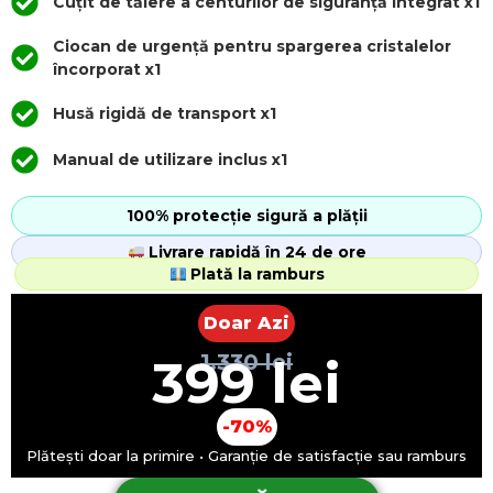
Cuțit de tăiere a centurilor de siguranță integrat x1
Ciocan de urgență pentru spargerea cristalelor
încorporat x1
Husă rigidă de transport x1
Manual de utilizare inclus x1
100% protecție sigură a plății
Livrare rapidă în 24 de ore
Plată la ramburs
Doar Azi
1.330 lei
399 lei
-70%
Plătești doar la primire • Garanție de satisfacție sau ramburs