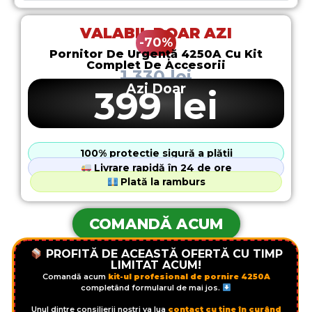
VALABIL DOAR AZI
-70%
Pornitor De Urgență 4250A Cu Kit
Complet De Accesorii
1.330 lei
Azi Doar
399 lei
100% protecție sigură a plății
Livrare rapidă în 24 de ore
Plată la ramburs
COMANDĂ ACUM
PROFITĂ DE ACEASTĂ OFERTĂ CU TIMP
LIMITAT ACUM!
Comandă acum
kit-ul profesional de pornire 4250A
completând formularul de mai jos.
Unul dintre consilierii noștri va lua
contact cu tine în curând