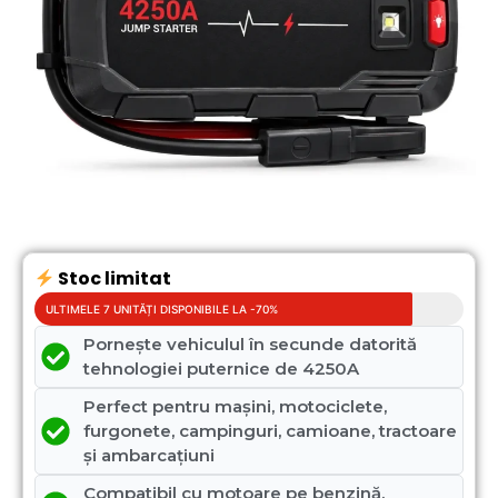
Stoc limitat
ULTIMELE 7 UNITĂȚI DISPONIBILE LA -70%
Pornește vehiculul în secunde datorită
tehnologiei puternice de 4250A
Perfect pentru mașini, motociclete,
furgonete, campinguri, camioane, tractoare
și ambarcațiuni
Compatibil cu motoare pe benzină,