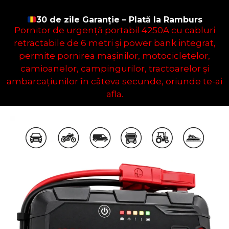
30 de zile Garanție – Plată la Ramburs
Pornitor de urgență portabil 4250A cu cabluri
retractabile de 6 metri și power bank integrat,
permite pornirea mașinilor, motocicletelor,
camioanelor, campingurilor, tractoarelor și
ambarcațiunilor în câteva secunde, oriunde te-ai
afla.