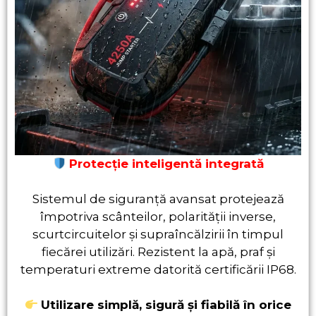
Protecție inteligentă integrată
Sistemul de siguranță avansat protejează
împotriva scânteilor, polarității inverse,
scurtcircuitelor și supraîncălzirii în timpul
fiecărei utilizări. Rezistent la apă, praf și
temperaturi extreme datorită certificării IP68.
Utilizare simplă, sigură și fiabilă în orice