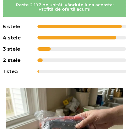
Peste 2.197 de unități vândute luna aceasta:
Profită de ofertă acum!
5 stele
4 stele
3 stele
2 stele
1 stea