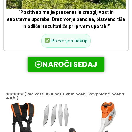
“Pozitivno me je presenetila zmogljivost in
enostavna uporaba. Brez vonja bencina, bistveno tiše
in odlični rezultati že pri prvem uporabi.”
Preverjen nakup
NAROČI SEDAJ
★★★★★ (Več kot 5.038 pozitivnih ocen | Povprečna ocena
4,8/5)