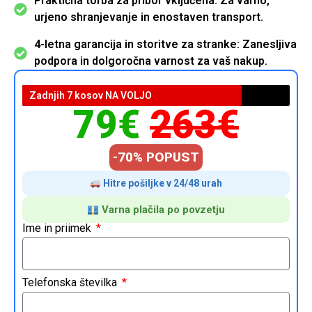
Praktična torba za pribor vključena: Za varno,
urjeno shranjevanje in enostaven transport.
4-letna garancija in storitve za stranke: Zanesljiva
podpora in dolgoročna varnost za vaš nakup.
Zadnjih 7 kosov NA VOLJO
79€
263€
-70% POPUST
Hitre pošiljke v 24/48 urah
Varna plačila po povzetju
Ime in priimek
Telefonska številka