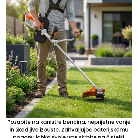
Pozabite na kanistre bencina, neprijetne vonje
in škodljive izpuste. Zahvaljujoč baterijskemu
pogonu lahko svoje vrte skrbite na čistejši,