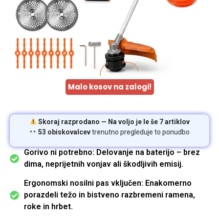
Malo kosov na zalogi!
Skoraj razprodano — Na voljo je le še 7 artiklov
53 obiskovalcev
trenutno pregleduje to ponudbo
Gorivo ni potrebno: Delovanje na baterijo – brez
dima, neprijetnih vonjav ali škodljivih emisij.
Ergonomski nosilni pas vključen: Enakomerno
porazdeli težo in bistveno razbremeni ramena,
roke in hrbet.