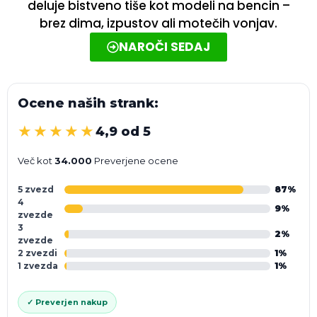
deluje bistveno tiše kot modeli na bencin –
brez dima, izpustov ali motečih vonjav.
NAROČI SEDAJ
Ocene naših strank:
★★★★★
4,9 od 5
Več kot
34.000
Preverjene ocene
5 zvezd
87%
4
9%
zvezde
3
2%
zvezde
2 zvezdi
1%
1 zvezda
1%
✓ Preverjen nakup