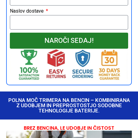
Naslov dostave
NAROČI SEDAJ!
POLNA MOČ TRIMERA NA BENCIN – KOMBINIRANA
Z UDOBJEM IN PREPROSTOSTJO SODOBNE
TEHNOLOGIJE BATERIJE.
BREZ BENCINA, LE UDOBJE IN ČISTOST