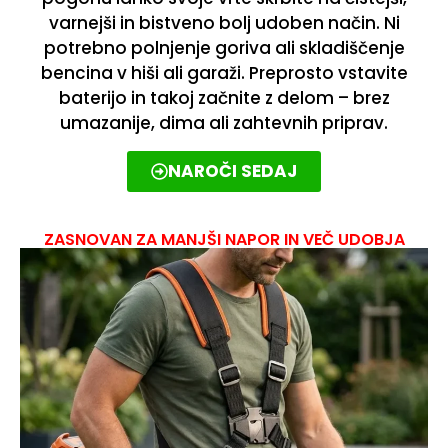
varnejši in bistveno bolj udoben način. Ni
potrebno polnjenje goriva ali skladiščenje
bencina v hiši ali garaži. Preprosto vstavite
baterijo in takoj začnite z delom – brez
umazanije, dima ali zahtevnih priprav.
NAROČI SEDAJ
ZASNOVAN ZA MANJŠI NAPOR IN VEČ UDOBJA