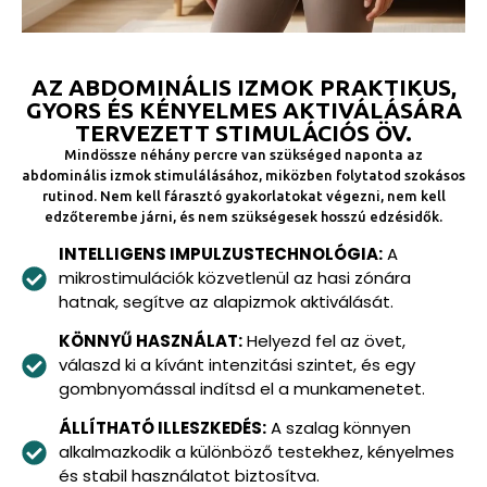
AZ ABDOMINÁLIS IZMOK PRAKTIKUS,
GYORS ÉS KÉNYELMES AKTIVÁLÁSÁRA
TERVEZETT STIMULÁCIÓS ÖV.
Mindössze néhány percre van szükséged naponta az
abdominális izmok stimulálásához, miközben folytatod szokásos
rutinod. Nem kell fárasztó gyakorlatokat végezni, nem kell
edzőterembe járni, és nem szükségesek hosszú edzésidők.
INTELLIGENS IMPULZUSTECHNOLÓGIA:
A
mikrostimulációk közvetlenül az hasi zónára
hatnak, segítve az alapizmok aktiválását.
KÖNNYŰ HASZNÁLAT:
Helyezd fel az övet,
válaszd ki a kívánt intenzitási szintet, és egy
gombnyomással indítsd el a munkamenetet.
ÁLLÍTHATÓ ILLESZKEDÉS:
A szalag könnyen
alkalmazkodik a különböző testekhez, kényelmes
és stabil használatot biztosítva.