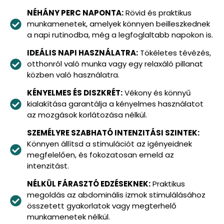
NÉHÁNY PERC NAPONTA:
Rövid és praktikus
munkamenetek, amelyek könnyen beilleszkednek
a napi rutinodba, még a legfoglaltabb napokon is.
IDEÁLIS NAPI HASZNÁLATRA:
Tökéletes tévézés,
otthonról való munka vagy egy relaxáló pillanat
közben való használatra.
KÉNYELMES ÉS DISZKRÉT:
Vékony és könnyű
kialakítása garantálja a kényelmes használatot
az mozgások korlátozása nélkül.
SZEMÉLYRE SZABHATÓ INTENZITÁSI SZINTEK:
Könnyen állítsd a stimulációt az igényeidnek
megfelelően, és fokozatosan emeld az
intenzitást.
NÉLKÜL FÁRASZTÓ EDZÉSEKNEK:
Praktikus
megoldás az abdominális izmok stimulálásához
összetett gyakorlatok vagy megterhelő
munkamenetek nélkül.