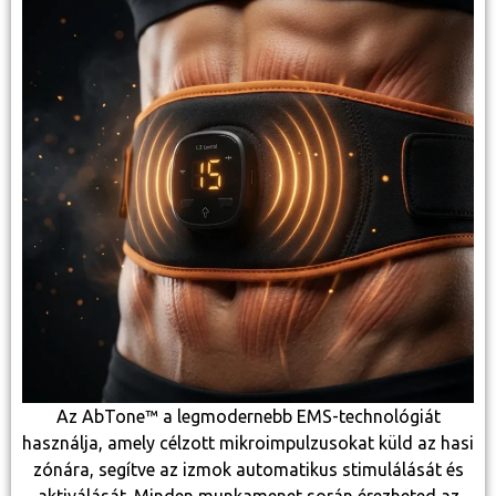
Az AbTone™ a legmodernebb EMS-technológiát
használja, amely célzott mikroimpulzusokat küld az hasi
zónára, segítve az izmok automatikus stimulálását és
aktiválását. Minden munkamenet során érezheted az