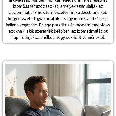
izomösszehúzódásokat, amelyek szimulálják az
abdominális izmok természetes működését, anélkül,
hogy összetett gyakorlatokat vagy intenzív edzéseket
kellene végezned. Ez egy praktikus és modern megoldás
azoknak, akik szeretnék beépíteni az izomstimulációt
napi rutinjukba anélkül, hogy sok időt vennének el.