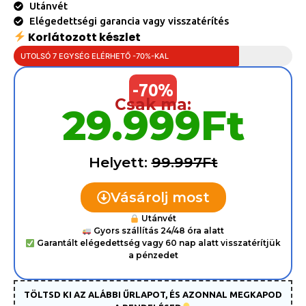
Utánvét
Elégedettségi garancia vagy visszatérítés
Korlátozott készlet
UTOLSÓ 7 EGYSÉG ELÉRHETŐ -70%-KAL
-70%
Csak ma:
29.999Ft
Helyett:
99.997Ft
Vásárolj most
Utánvét
Gyors szállítás 24/48 óra alatt
Garantált elégedettség vagy 60 nap alatt visszatérítjük
a pénzedet
TÖLTSD KI AZ ALÁBBI ŰRLAPOT, ÉS AZONNAL MEGKAPOD