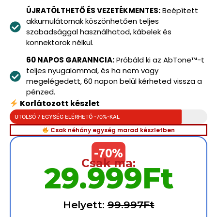
ÚJRATÖLTHETŐ ÉS VEZETÉKMENTES:
Beépített
akkumulátornak köszönhetően teljes
szabadsággal használhatod, kábelek és
konnektorok nélkül.
60 NAPOS GARANNCIA:
Próbáld ki az AbTone™-t
teljes nyugalommal, és ha nem vagy
megelégedett, 60 napon belül kérheted vissza a
pénzed.
Korlátozott készlet
UTOLSÓ 7 EGYSÉG ELÉRHETŐ -70%-KAL
Csak néhány egység marad készletben
-70%
Csak ma:
29.999Ft
Helyett:
99.997Ft