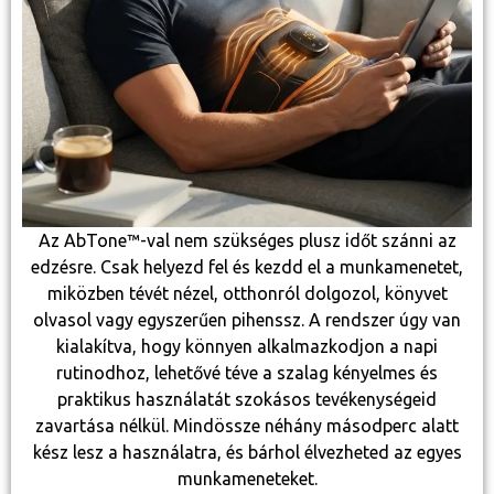
Az AbTone™-val nem szükséges plusz időt szánni az
edzésre. Csak helyezd fel és kezdd el a munkamenetet,
miközben tévét nézel, otthonról dolgozol, könyvet
olvasol vagy egyszerűen pihenssz. A rendszer úgy van
kialakítva, hogy könnyen alkalmazkodjon a napi
rutinodhoz, lehetővé téve a szalag kényelmes és
praktikus használatát szokásos tevékenységeid
zavartása nélkül. Mindössze néhány másodperc alatt
kész lesz a használatra, és bárhol élvezheted az egyes
munkameneteket.