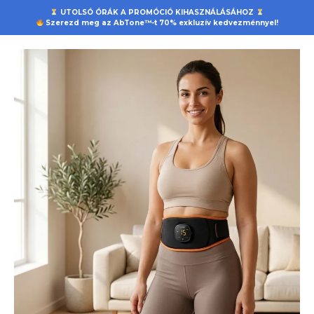
UTOLSÓ ÓRÁK A PROMÓCIÓ KIHASZNÁLÁSÁHOZ
Szerezd meg az AbTone™-t 70% exkluzív kedvezménnyel!