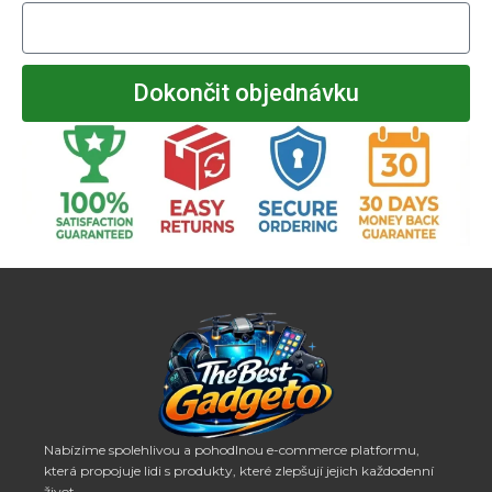
Dokončit objednávku
Nabízíme spolehlivou a pohodlnou e-commerce platformu,
která propojuje lidi s produkty, které zlepšují jejich každodenní
život.