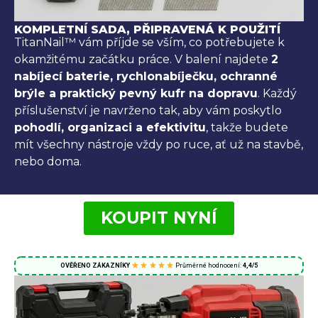
KOMPLETNÍ SADA, PŘIPRAVENÁ K POUŽITÍ
TitanNail™ vám příjde se vším, co potřebujete k
okamžitému začátku práce. V balení najdete
2
nabíjecí baterie, rychlonabíječku, ochranné
brýle a praktický pevný kufr na dopravu
. Každý
příslušenství je navrženo tak, aby vám poskytlo
pohodlí, organizaci a efektivitu
, takže budete
mít všechny nástroje vždy po ruce, ať už na stavbě,
nebo doma.
KOUPIT NYNÍ
OVĚŘENO ZÁKAZNÍKY
Průměrné hodnocení:
4,4/5