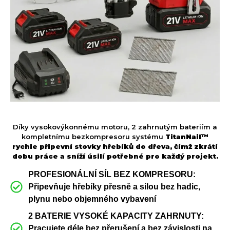
Díky vysokovýkonnému motoru, 2 zahrnutým bateriím a
kompletnímu bezkompresoru systému
TitanNail™
rychle připevní stovky hřebíků do dřeva, čímž zkrátí
dobu práce a sníží úsilí potřebné pro každý projekt.
PROFESIONÁLNÍ SÍL BEZ KOMPRESORU:
Připevňuje hřebíky přesně a silou bez hadic,
plynu nebo objemného vybavení
2 BATERIE VYSOKÉ KAPACITY ZAHRNUTY:
Pracujete déle bez přerušení a bez závislosti na