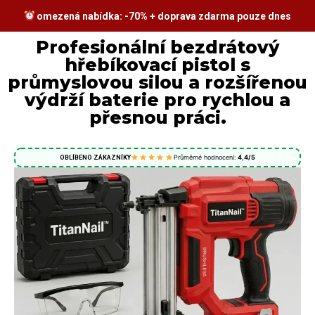
omezená nabídka: -70% + doprava zdarma pouze dnes
Profesionální bezdrátový
hřebíkovací pistol s
průmyslovou silou a rozšířenou
výdrží baterie pro rychlou a
přesnou práci.
Průměrné hodnocení:
4,4/5
OBLÍBENO ZÁKAZNÍKY