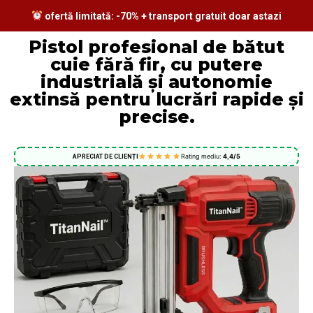
ofertă limitată: -70% + transport gratuit doar astazi
Pistol profesional de bătut
cuie fără fir, cu putere
industrială și autonomie
extinsă pentru lucrări rapide și
precise.
Rating mediu:
4,4/5
APRECIAT DE CLIENȚI