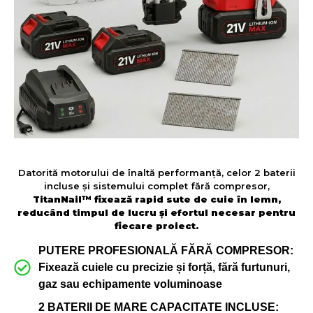
Datorită motorului de înaltă performanță, celor 2 baterii
incluse și sistemului complet fără compresor,
TitanNail™ fixează rapid sute de cuie în lemn,
reducând timpul de lucru și efortul necesar pentru
fiecare proiect.
PUTERE PROFESIONALĂ FĂRĂ COMPRESOR:
Fixează cuiele cu precizie și forță, fără furtunuri,
gaz sau echipamente voluminoase
2 BATERII DE MARE CAPACITATE INCLUSE: