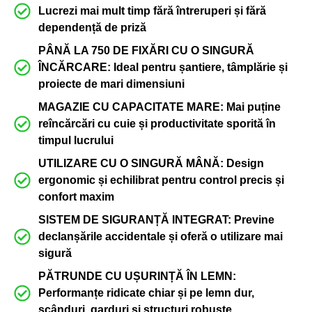
Lucrezi mai mult timp fără întreruperi și fără
dependență de priză
PÂNĂ LA 750 DE FIXĂRI CU O SINGURĂ
ÎNCĂRCARE: Ideal pentru șantiere, tâmplărie și
proiecte de mari dimensiuni
MAGAZIE CU CAPACITATE MARE: Mai puține
reîncărcări cu cuie și productivitate sporită în
timpul lucrului
UTILIZARE CU O SINGURĂ MÂNĂ: Design
ergonomic și echilibrat pentru control precis și
confort maxim
SISTEM DE SIGURANȚĂ INTEGRAT: Previne
declanșările accidentale și oferă o utilizare mai
sigură
PĂTRUNDE CU UȘURINȚĂ ÎN LEMN:
Performanțe ridicate chiar și pe lemn dur,
scânduri, garduri și structuri robuste