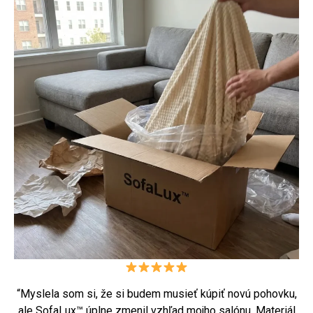
“Myslela som si, že si budem musieť kúpiť novú pohovku,
ale SofaLux™ úplne zmenil vzhľad mojho salónu. Materiál