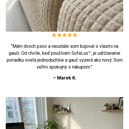
“Mám dvoch psov a neustále som bojoval s vlasmi na
gauči. Od chvíle, keď používam SofaLux™, je udržiavanie
poriadku oveľa jednoduchšie a gauč vyzerá ako nový. Som
veľmi spokojný s nákupom.”
– Marek K.