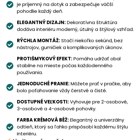
je príjemný na dotyk a zabezpečuje väčší
pohodlie každý deň.
ELEGANTNÝ DIZAJN:
Dekoratívna štruktúra
dodáva interiéru moderný, útulný a štýlový vzhľad.
RÝCHLA MONTÁŽ:
Stačí niekoľko sekúnd, bez
nástrojov, gumičiek a komplikovaných úkonov.
PROTIŠMYKOVÝ EFEKT:
Pomáha udržať obal
stabilne na mieste počas každodenného
používania.
JEDNODUCHÉ PRANIE:
Môžete prať v pračke, aby
bolo poťahovanie vždy čerstvé a čisté.
DOSTUPNÉ VEĽKOSTI:
Vyhovuje pre 2-osobové,
3-osobové a 4-osobové pohovky.
FARBA KRÉMOVÁ BÉŽ:
Elegantný a univerzálny
odtieň, ktorý sa ľahko prispôsobí každému štýlu
interiéru.