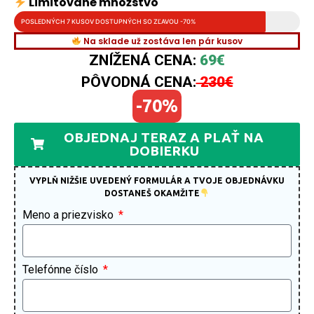
Limitované množstvo
POSLEDNÝCH 7 KUSOV DOSTUPNÝCH SO ZĽAVOU -70%
Na sklade už zostáva len pár kusov
ZNÍŽENÁ CENA:
69€
PÔVODNÁ CENA:
230€
-70%
OBJEDNAJ TERAZ A PLAŤ NA
DOBIERKU
VYPLŇ NIŽŠIE UVEDENÝ FORMULÁR A TVOJE OBJEDNÁVKU
DOSTANEŠ OKAMŽITE
Meno a priezvisko
Telefónne číslo