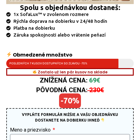
Spolu s objednávkou dostaneš:
1x SofaLux™ v zvolenom rozmere
Rýchla doprava na dobierku v 24/48 hodín
Platba na dobierku
Záruka spokojnosti alebo vrátenie peňazí
Obmedzené množstvo
POSLEDNÝCH 7 KUSOV DOSTUPNÝCH SO ZĽAVOU -70%
Zostalo už len pár kusov na sklade
ZNÍŽENÁ CENA:
69€
PÔVODNÁ CENA:
230€
-70%
VYPLŇTE FORMULÁR NIŽŠIE A VAŠU OBJEDNÁVKU
DOSTANETE NA DOBIERKU IHNEĎ
Meno a priezvisko