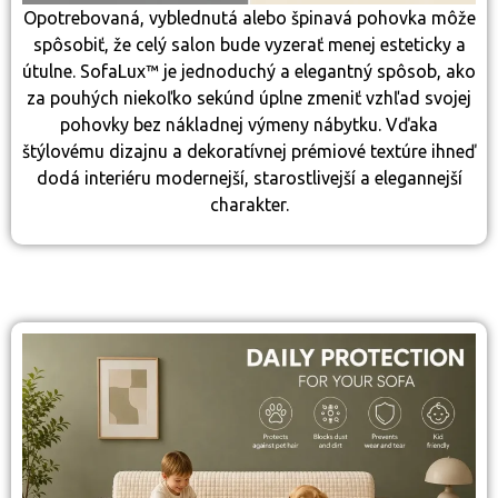
Opotrebovaná, vyblednutá alebo špinavá pohovka môže
spôsobiť, že celý salon bude vyzerať menej esteticky a
útulne. SofaLux™ je jednoduchý a elegantný spôsob, ako
za pouhých niekoľko sekúnd úplne zmeniť vzhľad svojej
pohovky bez nákladnej výmeny nábytku. Vďaka
štýlovému dizajnu a dekoratívnej prémiové textúre ihneď
dodá interiéru modernejší, starostlivejší a elegannejší
charakter.