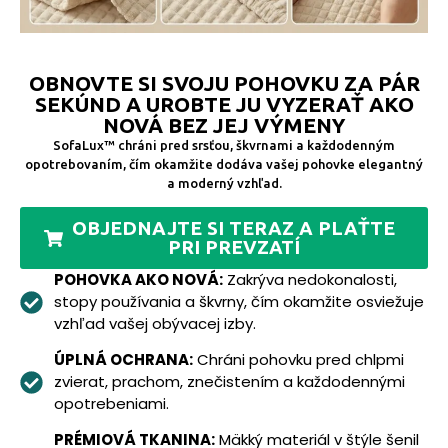
OBNOVTE SI SVOJU POHOVKU ZA PÁR
SEKÚND A UROBTE JU VYZERAŤ AKO
NOVÁ BEZ JEJ VÝMENY
SofaLux™ chráni pred srsťou, škvrnami a každodenným
opotrebovaním, čím okamžite dodáva vašej pohovke elegantný
a moderný vzhľad.
OBJEDNAJTE SI TERAZ A PLAŤTE
PRI PREVZATÍ
POHOVKA AKO NOVÁ:
Zakrýva nedokonalosti,
stopy používania a škvrny, čím okamžite osviežuje
vzhľad vašej obývacej izby.
ÚPLNÁ OCHRANA:
Chráni pohovku pred chlpmi
zvierat, prachom, znečistením a každodennými
opotrebeniami.
PRÉMIOVÁ TKANINA:
Mäkký materiál v štýle šenil