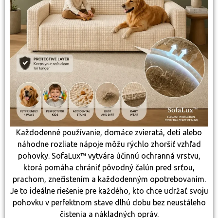
Každodenné používanie, domáce zvieratá, deti alebo
náhodne rozliate nápoje môžu rýchlo zhoršiť vzhľad
pohovky. SofaLux™ vytvára účinnú ochranná vrstvu,
ktorá pomáha chrániť pôvodný čalún pred srťou,
prachom, znečistením a každodenným opotrebovaním.
Je to ideálne riešenie pre každého, kto chce udržať svoju
pohovku v perfektnom stave dlhú dobu bez neustáleho
čistenia a nákladných opráv.