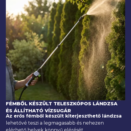
FÉMBŐL KÉSZÜLT TELESZKÓPOS LÁNDZSA
ÉS ÁLLÍTHATÓ VÍZSUGÁR
Az erős fémből készült kiterjeszthető lándzsa
lehetővé teszi a legmagasabb és nehezen
elérhető helyek könnyű elérését.