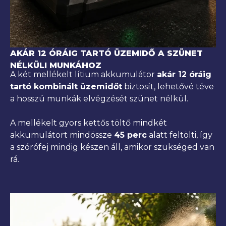
AKÁR 12 ÓRÁIG TARTÓ ÜZEMIDŐ A SZÜNET
NÉLKÜLI MUNKÁHOZ
A két mellékelt lítium akkumulátor
akár 12 óráig
tartó kombinált üzemidőt
biztosít, lehetővé téve
a hosszú munkák elvégzését szünet nélkül.
A mellékelt gyors kettős töltő mindkét
akkumulátort mindössze
45 perc
alatt feltölti, így
a szórófej mindig készen áll, amikor szükséged van
rá.