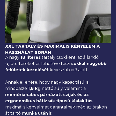
XXL TARTÁLY ÉS MAXIMÁLIS KÉNYELEM A
HASZNÁLAT SORÁN
A nagy
18 literes
tartály csökkenti az állandó
újratöltéseket és lehetővé teszi
sokkal nagyobb
felületek kezelését
kevesebb idő alatt.
Annak ellenére, hogy nagy kapacitású, a
mindössze
1,8 kg
nettó súly, valamint a
memóriahabos párnázott szíjak és az
ergonomikus hátizsák típusú kialakítás
maximális kényelmet garantálnak még az órákon
át tartó munka után is.