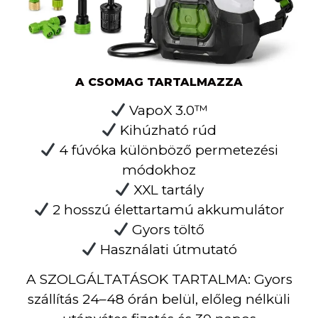
A CSOMAG TARTALMAZZA
VapoX 3.0™
Kihúzható rúd
4 fúvóka különböző permetezési
módokhoz
XXL tartály
2 hosszú élettartamú akkumulátor
Gyors töltő
Használati útmutató
A SZOLGÁLTATÁSOK TARTALMA: Gyors
szállítás 24–48 órán belül, előleg nélküli