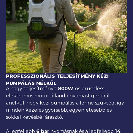
PROFESSZIONÁLIS TELJESÍTMÉNY KÉZI
PUMPÁLÁS NÉLKÜL
A nagy teljesítményű
800W
-os brushless
elektromos motor állandó nyomást generál
anélkül, hogy kézi pumpálásra lenne szükség, így
minden kezelés gyorsabb, egyenletesebb és
sokkal kevésbé fárasztó.
A legfeljebb
6 bar
nyomásnak és a legfeljebb
14