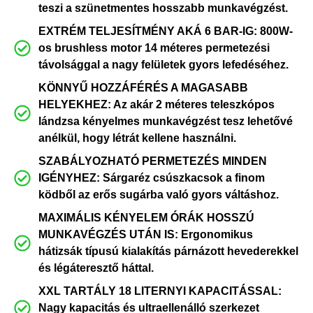
teszi a szünetmentes hosszabb munkavégzést.
EXTRÉM TELJESÍTMÉNY AKÁ 6 BAR-IG: 800W-
os brushless motor 14 méteres permetezési
távolsággal a nagy felületek gyors lefedéséhez.
KÖNNYŰ HOZZÁFÉRÉS A MAGASABB
HELYEKHEZ: Az akár 2 méteres teleszkópos
lándzsa kényelmes munkavégzést tesz lehetővé
anélkül, hogy létrát kellene használni.
SZABÁLYOZHATÓ PERMETEZÉS MINDEN
IGÉNYHEZ: Sárgaréz csúszkacsok a finom
ködből az erős sugárba való gyors váltáshoz.
MAXIMÁLIS KÉNYELEM ÓRÁK HOSSZÚ
MUNKAVÉGZÉS UTÁN IS: Ergonomikus
hátizsák típusú kialakítás párnázott hevederekkel
és légáteresztő háttal.
XXL TARTÁLY 18 LITERNYI KAPACITÁSSAL:
Nagy kapacitás és ultraellenálló szerkezet