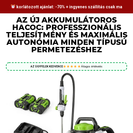
korlátozott ajánlat: -70% + ingyenes szállítás csak ma
AZ ÚJ AKKUMULÁTOROS
НАСОС: PROFESSZIONÁLIS
TELJESÍTMÉNY ÉS MAXIMÁLIS
AUTONÓMIA MINDEN TÍPUSÚ
PERMETEZÉSHEZ
Átlagos értékelés
AZ ÜGYFELEK KEDVENCE