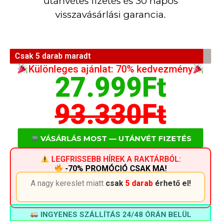
utánvétes fizetés és 30 napos
visszavásárlási garancia.
Csak 5 darab maradt
Különleges ajánlat: 70% kedvezmény
27.999Ft
93.330Ft
VÁSÁRLÁS MOST — UTÁNVÉT FIZETÉS
LEGFRISSEBB HÍREK A RAKTÁRBÓL:
-70% PROMÓCIÓ CSAK MA!
A nagy kereslet miatt
csak
5 darab
érhető el!
INGYENES SZÁLLÍTÁS 24/48 ÓRÁN BELÜL