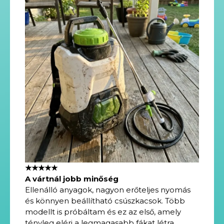
★★★★★
A vártnál jobb minőség
Ellenálló anyagok, nagyon erőteljes nyomás
és könnyen beállítható csúszkacsok. Több
modellt is próbáltam és ez az első, amely
tényleg eléri a legmagasabb fákat létra