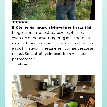
★★★★★
Erőteljes és nagyon kényelmes használni
Megvettem a kertváros kezeléséhez és
őszintén elmondva, rengeteg időt spórolok
meg vele. Az akkumulátor sok órán át tart és
a sugár nagyon messzire ér nyomás vesztése
nélkül. Sokkal kényelmesebb, mint a kézi
permetezők.
—
István L.