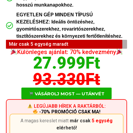
hosszú munkanapokhoz.
EGYETLEN GÉP MINDEN TÍPUSÚ
KEZELÉSHEZ: Ideális öntözéshez,
gyomirtószerekhez, rovarirtószerekhez,
tisztítószerekhez és környezeti fertőtlenítéshez.
Már csak 5 egység maradt
Különleges ajánlat: 70% kedvezmény
27.999Ft
93.330Ft
VÁSÁROLJ MOST — UTÁNVÉT
LEGÚJABB HÍREK A RAKTÁRBÓL:
-70% PROMÓCIÓ CSAK MA!
A magas kereslet miatt
már csak
5 egység
elérhető!