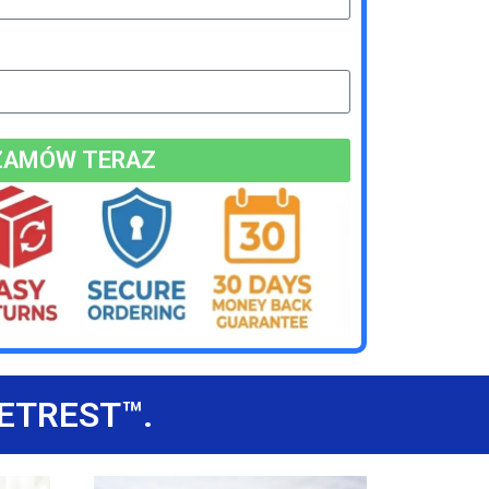
ZAMÓW TERAZ
ETREST™.