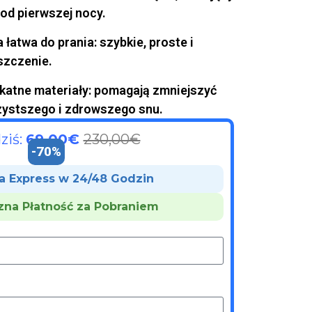
od pierwszej nocy.
atwa do prania: szybkie, proste i
zczenie.
ikatne materiały: pomagają zmniejszyć
czystszego i zdrowszego snu.
ziś:
6
9,00€
230,00€
-70%
a Express w 24/48 Godzin
zna Płatność za Pobraniem