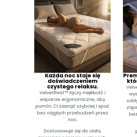
Każda noc staje się
Prem
doświadczeniem
któ
czystego relaksu.
Velv
VelvetRest™ łączy miękkość i
wys
wsparcie ergonomiczne, aby
oddy
pomóc Ci zasnąć szybciej i spać
zape
bez ciągłych przebudzeń przez
bez
noc.
Dostosowuje się do ciała,