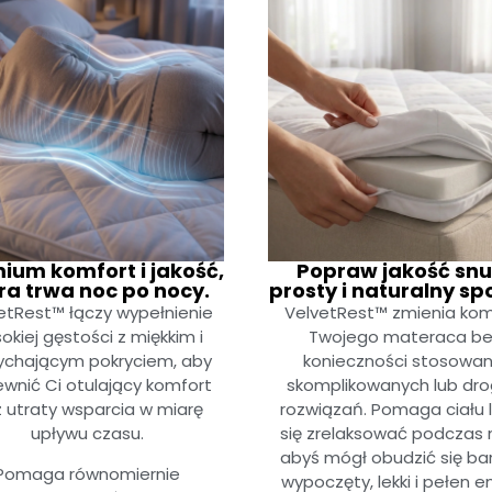
ium komfort i jakość,
Popraw jakość snu
ra trwa noc po nocy.
prosty i naturalny sp
etRest™ łączy wypełnienie
VelvetRest™ zmienia kom
okiej gęstości z miękkim i
Twojego materaca b
chającym pokryciem, aby
konieczności stosowan
wnić Ci otulający komfort
skomplikowanych lub dro
 utraty wsparcia w miarę
rozwiązań. Pomaga ciału l
upływu czasu.
się zrelaksować podczas 
abyś mógł obudzić się bar
Pomaga równomiernie
wypoczęty, lekki i pełen en