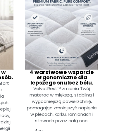
 w
4 warstwowe wsparcie
osób.
ergonomiczne dla
lepszego snu bez bólu.
fort
VelvetRest™ zmienia Twój
ez
materac w miększą, stabilną i
ia
wygodniejszą powierzchnię,
gich
pomagając zmniejszyć napięcie
epiej
w plecach, karku, ramionach i
nocy,
stawach przez całą noc.
dziej
ergii