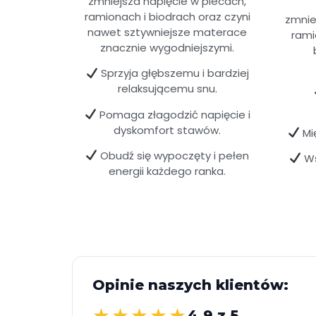
zmniejsza napięcie w plecach,
ramionach i biodrach oraz czyni
zmnie
nawet sztywniejsze materace
rami
znacznie wygodniejszymi.
Sprzyja głębszemu i bardziej
relaksującemu snu.
Pomaga złagodzić napięcie i
dyskomfort stawów.
Mię
Obudź się wypoczęty i pełen
Ws
energii każdego ranka.
Opinie naszych klientów:
★★★★★
4,9 z 5