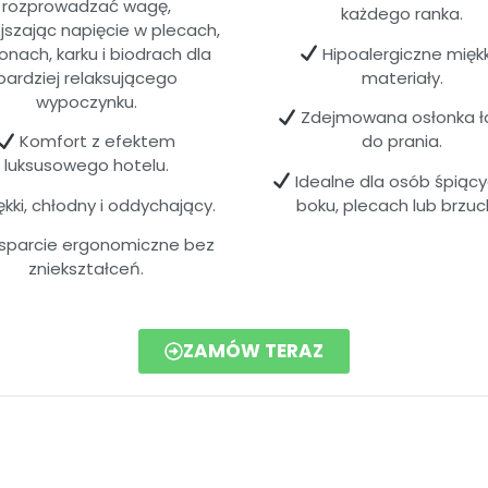
rozprowadzać wagę,
każdego ranka.
jszając napięcie w plecach,
onach, karku i biodrach dla
Hipoalergiczne miękk
bardziej relaksującego
materiały.
wypoczynku.
Zdejmowana osłonka ł
Komfort z efektem
do prania.
luksusowego hotelu.
Idealne dla osób śpiąc
kki, chłodny i oddychający.
boku, plecach lub brzuc
parcie ergonomiczne bez
zniekształceń.
ZAMÓW TERAZ