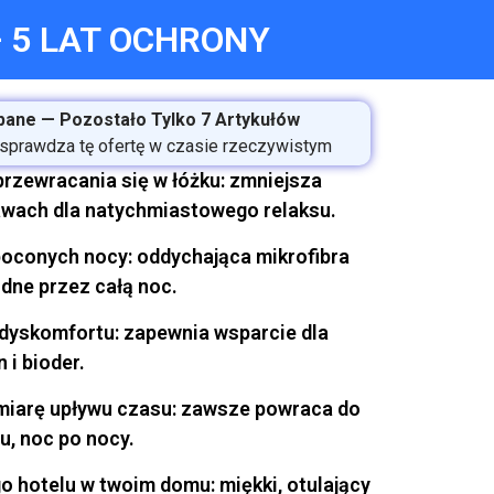
 5 LAT OCHRONY
ane — Pozostało Tylko 7 Artykułów
sprawdza tę ofertę w czasie rzeczywistym
 przewracania się w łóżku: zmniejsza
tawach dla natychmiastowego relaksu.
poconych nocy: oddychająca mikrofibra
dne przez całą noc.
 dyskomfortu: zapewnia wsparcie dla
 i bioder.
w miarę upływu czasu: zawsze powraca do
u, noc po nocy.
 hotelu w twoim domu: miękki, otulający