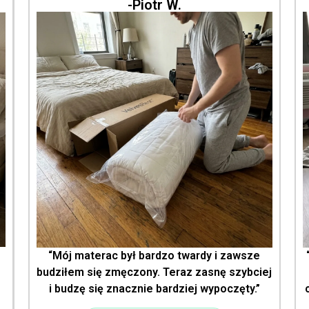
-Piotr W.
m
“Mój materac był bardzo twardy i zawsze
budziłem się zmęczony. Teraz zasnę szybciej
i budzę się znacznie bardziej wypoczęty.”