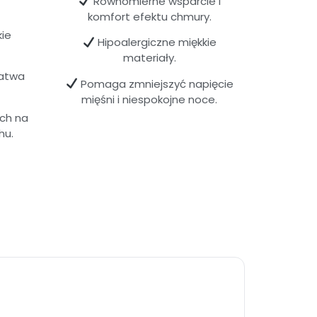
Równomierne wsparcie i
komfort efektu chmury.
ie
Hipoalergiczne miękkie
materiały.
atwa
Pomaga zmniejszyć napięcie
mięśni i niespokojne noce.
ych na
hu.