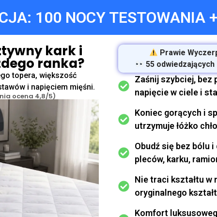
JA: 100 NOCY TESTOWANIA +
tywny kark i
Prawie Wyczerp
żdego ranka?
55 odwiedzających
ego topera, większość
Zaśnij szybciej, bez
stawów i napięciem mięśni.
napięcie w ciele i s
nia ocena 4,8/5)
Koniec gorących i s
utrzymuje łóżko chło
Obudź się bez bólu i
pleców, karku, ramion
Nie traci kształtu 
oryginalnego kształt
Komfort luksusowego