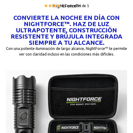
NightForce™
4,5 estrellas de 5
CONVIERTE LA NOCHE EN DÍA CON
NIGHTFORCE™. HAZ DE LUZ
ULTRAPOTENTE, CONSTRUCCIÓN
RESISTENTE Y BRÚJULA INTEGRADA
SIEMPRE A TU ALCANCE.
Con una potente iluminación de largo alcance, NightForce™ te permite
ver con claridad incluso en las condiciones más difíciles.