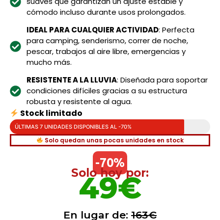
suaves que garantizan un ajuste estable y
cómodo incluso durante usos prolongados.
IDEAL PARA CUALQUIER ACTIVIDAD
: Perfecta
para camping, senderismo, correr de noche,
pescar, trabajos al aire libre, emergencias y
mucho más.
RESISTENTE A LA LLUVIA
: Diseñada para soportar
condiciones difíciles gracias a su estructura
robusta y resistente al agua.
Stock limitado
ÚLTIMAS 7 UNIDADES DISPONIBLES AL -70%
Solo quedan unas pocas unidades en stock
-70%
Solo hoy por:
49€
En lugar de:
163€