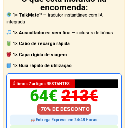
encomenda:
1× TalkMate™
— tradutor instantâneo com IA
integrada
1× Auscultadores sem fios
— inclusos de bónus
1× Cabo de recarga rápida
1× Capa rígida de viagem
1× Guia rápido de utilização
Últimos 7 artigos RESTANTES
64€
213€
-70% DE DESCONTO
Entrega Express em 24/48 Horas