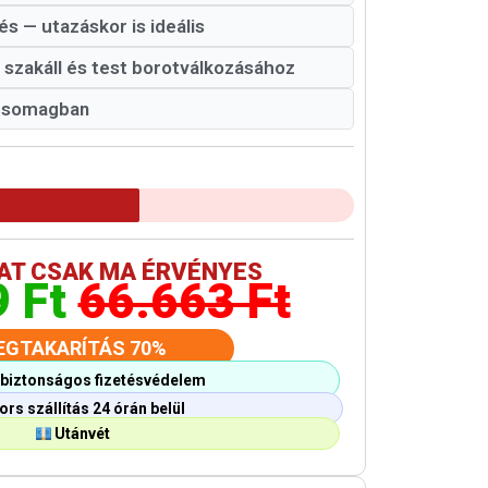
s — utazáskor is ideális
k, szakáll és test borotválkozásához
 csomagban
AT CSAK MA ÉRVÉNYES
9 Ft
66.663 Ft
EGTAKARÍTÁS 70%
biztonságos fizetésvédelem
rs szállítás 24 órán belül
Utánvét