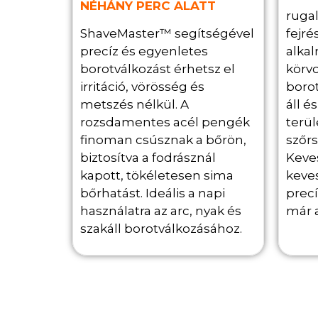
NÉHÁNY PERC ALATT
rugal
ShaveMaster™ segítségével
fejré
precíz és egyenletes
alkal
borotválkozást érhetsz el
körv
irritáció, vörösség és
borot
metszés nélkül. A
áll é
rozsdamentes acél pengék
terü
finoman csúsznak a bőrön,
szőrs
biztosítva a fodrásznál
Keve
kapott, tökéletesen sima
keves
bőrhatást. Ideális a napi
prec
használatra az arc, nyak és
már a
szakáll borotválkozásához.