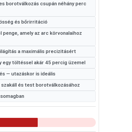
tes borotválkozás csupán néhány perc
össég és bőrirritáció
 penge, amely az arc körvonalaihoz
lágítás a maximális precizitásért
 egy töltéssel akár 45 percig üzemel
s — utazáskor is ideális
k, szakáll és test borotválkozásához
 csomagban