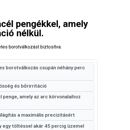
cél pengékkel, amely
áció nélkül.
tes borotválkozást biztosítva.
tes borotválkozás csupán néhány perc
össég és bőrirritáció
 penge, amely az arc körvonalaihoz
lágítás a maximális precizitásért
 egy töltéssel akár 45 percig üzemel