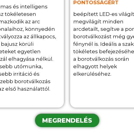
PONTOSSÁGÉRT
mas és intelligens
sz tökéletesen
beépített LED-es világí
mazkodik az arc
megvilágít minden
onalaihoz, könnyedén
arcdetailt, segítve a po
vályozza az állkapocs,
borotválkozást még g
s bajusz körüli
fénynél is. Ideális a szak
leteket egyetlen
tökéletes befejezéséhe
zál elhagyása nélkül.
a borotválkozás során
sebb utómunka,
elhagyott helyek
ebb irritáció és
elkerüléséhez.
ízebb borotválkozás
z első használattól.
MEGRENDELÉS