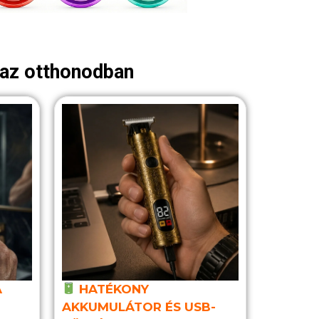
 az otthonodban
A
HATÉKONY
AKKUMULÁTOR ÉS USB-