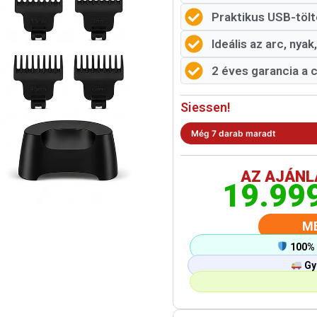
Praktikus USB-tölté
Ideális az arc, nya
2 éves garancia a
Siessen!
Még 7 darab maradt
AZ AJÁNL
19.99
M
100% 
Gyo