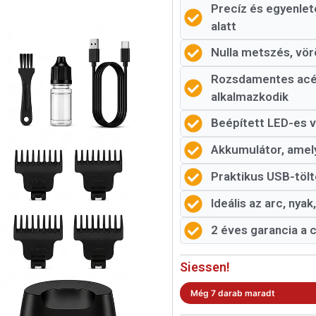
Precíz és egyenle
alatt
Nulla metszés, vör
Rozsdamentes acél
alkalmazkodik
Beépített LED-es vi
Akkumulátor, amely
Praktikus USB-tölté
Ideális az arc, nya
2 éves garancia a
Siessen!
Még 7 darab maradt