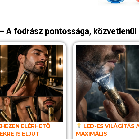
 A fodrász pontossága, közvetlenül
HEZEN ELÉRHETŐ
LED-ES VILÁGÍTÁS 
EKRE IS ELJUT
MAXIMÁLIS