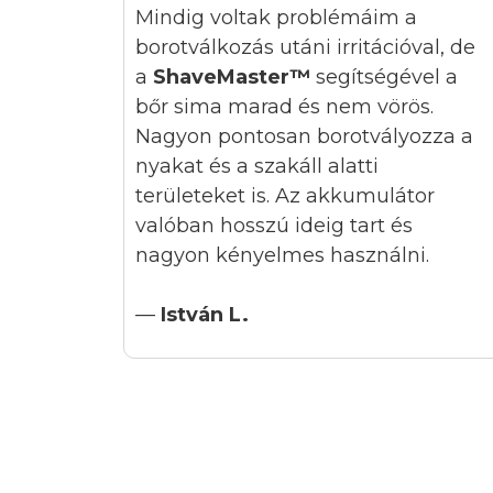
Mindig voltak problémáim a
borotválkozás utáni irritációval, de
a
ShaveMaster™
segítségével a
bőr sima marad és nem vörös.
Nagyon pontosan borotvályozza a
nyakat és a szakáll alatti
területeket is. Az akkumulátor
valóban hosszú ideig tart és
nagyon kényelmes használni.
—
István L.