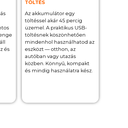
TÖLTÉS
tás
Az akkumulátor egy
töltéssel akár 45 percig
ntos
üzemel. A praktikus USB-
yenge
töltésnek köszönhetően
áll
mindenhol használhatod az
z és
eszközt — otthon, az
autóban vagy utazás
közben. Könnyű, kompakt
és mindig használatra kész.