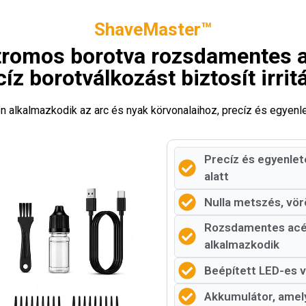
ShaveMaster™
ktromos borotva rozsdamentes a
íz borotválkozást biztosít irrit
n alkalmazkodik az arc és nyak körvonalaihoz, precíz és egyenle
Precíz és egyenle
alatt
Nulla metszés, vör
Rozsdamentes acél
alkalmazkodik
Beépített LED-es vi
Akkumulátor, amely