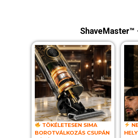
ShaveMaster™ –
TÖKÉLETESEN SIMA
NE
BOROTVÁLKOZÁS CSUPÁN
HELY